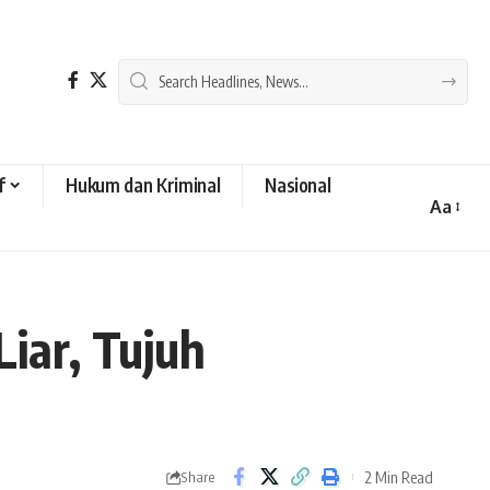
f
Hukum dan Kriminal
Nasional
Aa
Font
Resizer
Liar, Tujuh
2 Min Read
Share