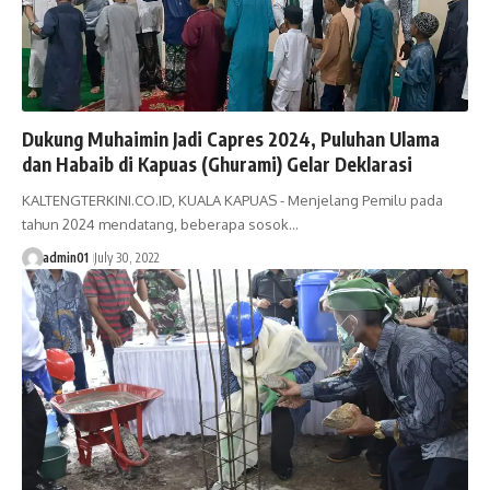
Dukung Muhaimin Jadi Capres 2024, Puluhan Ulama
dan Habaib di Kapuas (Ghurami) Gelar Deklarasi
KALTENGTERKINI.CO.ID, KUALA KAPUAS - Menjelang Pemilu pada
tahun 2024 mendatang, beberapa sosok…
admin01
July 30, 2022