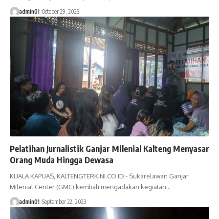
admin01
October 29, 2023
Pelatihan Jurnalistik Ganjar Milenial Kalteng Menyasar
Orang Muda Hingga Dewasa
KUALA KAPUAS, KALTENGTERKINI.CO.ID - Sukarelawan Ganjar
Milenial Center (GMC) kembali mengadakan kegiatan…
admin01
September 22, 2023