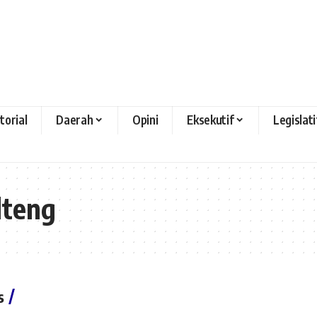
torial
Daerah
Opini
Eksekutif
Legislati
lteng
s