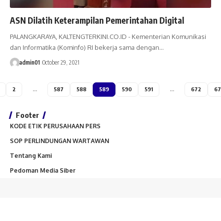
ASN Dilatih Keterampilan Pemerintahan Digital
PALANGKARAYA, KALTENGTERKINI.CO.ID - Kementerian Komunikasi
dan Informatika (Kominfo) RI bekerja sama dengan…
admin01
October 29, 2021
2
…
587
588
589
590
591
…
672
67
Footer
KODE ETIK PERUSAHAAN PERS
SOP PERLINDUNGAN WARTAWAN
Tentang Kami
Pedoman Media Siber