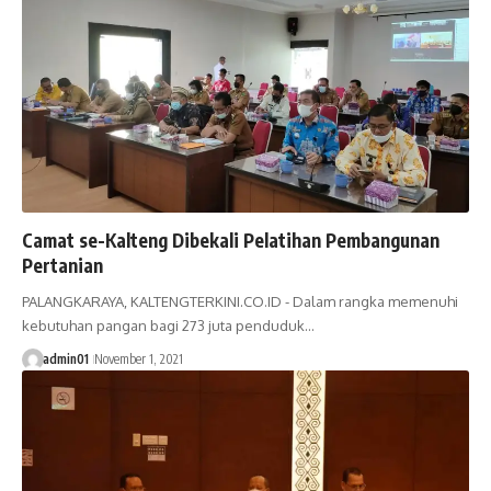
Camat se-Kalteng Dibekali Pelatihan Pembangunan
Pertanian
PALANGKARAYA, KALTENGTERKINI.CO.ID - Dalam rangka memenuhi
kebutuhan pangan bagi 273 juta penduduk…
admin01
November 1, 2021