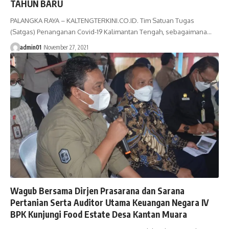
TAHUN BARU
PALANGKA RAYA – KALTENGTERKINI.CO.ID. Tim Satuan Tugas
(Satgas) Penanganan Covid-19 Kalimantan Tengah, sebagaimana…
admin01
November 27, 2021
Wagub Bersama Dirjen Prasarana dan Sarana
Pertanian Serta Auditor Utama Keuangan Negara IV
BPK Kunjungi Food Estate Desa Kantan Muara