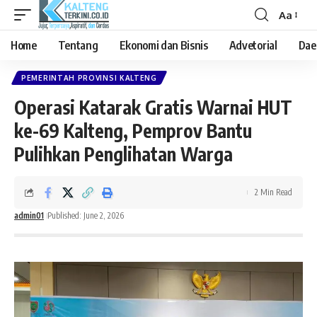
Aa
Font
Resizer
Home
Tentang
Ekonomi dan Bisnis
Advetorial
Dae
PEMERINTAH PROVINSI KALTENG
Operasi Katarak Gratis Warnai HUT
ke-69 Kalteng, Pemprov Bantu
Pulihkan Penglihatan Warga
2 Min Read
admin01
Published: June 2, 2026