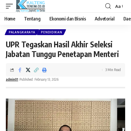
Aa
Font
Resizer
Home
Tentang
Ekonomi dan Bisnis
Advetorial
Dae
PALANGKARAYA
PENDIDIKAN
UPR Tegaskan Hasil Akhir Seleksi
Jabatan Tunggu Penetapan Menteri
3 Min Read
admin01
Published: February 13, 2026