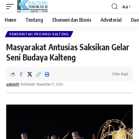
Aa
Font
Resizer
Home
Tentang
Ekonomi dan Bisnis
Advetorial
Dae
PEMERINTAH PROVINSI KALTENG
Masyarakat Antusias Saksikan Gelar
Seni Budaya Kalteng
3 Min Read
admin01
Published: November 9, 2024