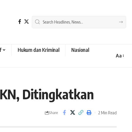
f
Hukum dan Kriminal
Nasional
Aa
Font
Resizer
KN, Ditingkatkan
2 Min Read
Share