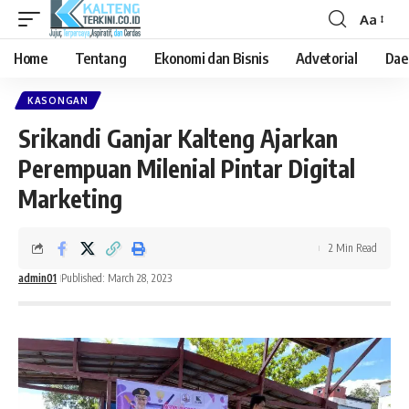
Aa
Font
Resizer
Home
Tentang
Ekonomi dan Bisnis
Advetorial
Dae
KASONGAN
Srikandi Ganjar Kalteng Ajarkan
Perempuan Milenial Pintar Digital
Marketing
2 Min Read
admin01
Published: March 28, 2023