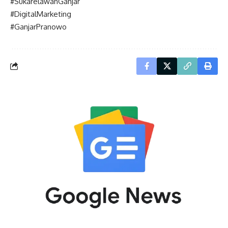
#SukarelawanGanjar
#DigitalMarketing
#GanjarPranowo