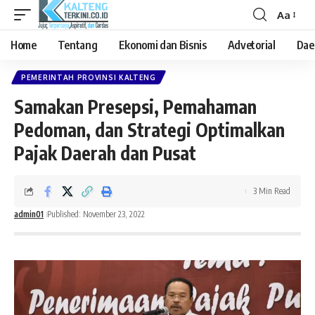
Aa
Font
Resizer
Home
Tentang
Ekonomi dan Bisnis
Advetorial
Dae
PEMERINTAH PROVINSI KALTENG
Samakan Presepsi, Pemahaman
Pedoman, dan Strategi Optimalkan
Pajak Daerah dan Pusat
3 Min Read
admin01
Published: November 23, 2022