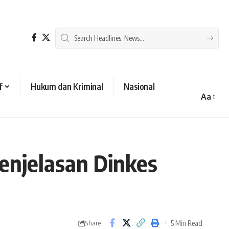
f
Hukum dan Kriminal
Nasional
Aa
Font
Resizer
Penjelasan Dinkes
5 Min Read
Share