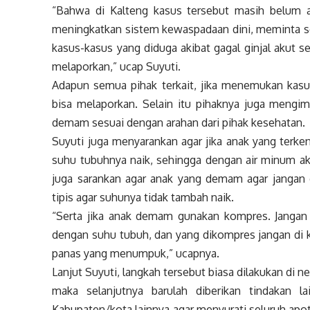
“Bahwa di Kalteng kasus tersebut masih belum ad
meningkatkan sistem kewaspadaan dini, meminta sel
kasus-kasus yang diduga akibat gagal ginjal akut s
melaporkan,” ucap Suyuti.
Adapun semua pihak terkait, jika menemukan kasus
bisa melaporkan. Selain itu pihaknya juga meng
demam sesuai dengan arahan dari pihak kesehatan.
Suyuti juga menyarankan agar jika anak yang terk
suhu tubuhnya naik, sehingga dengan air minum a
juga sarankan agar anak yang demam agar jangan di
tipis agar suhunya tidak tambah naik.
“Serta jika anak demam gunakan kompres. Janga
dengan suhu tubuh, dan yang dikompres jangan di ke
panas yang menumpuk,” ucapnya.
Lanjut Suyuti, langkah tersebut biasa dilakukan di 
maka selanjutnya barulah diberikan tindakan 
Kabupaten/kota lainnya agar menyurati seluruh apo