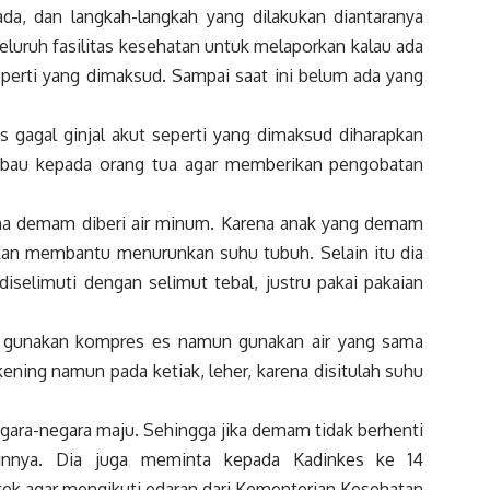
a, dan langkah-langkah yang dilakukan diantaranya
uruh fasilitas kesehatan untuk melaporkan kalau ada
eperti yang dimaksud. Sampai saat ini belum ada yang
 gagal ginjal akut seperti yang dimaksud diharapkan
imbau kepada orang tua agar memberikan pengobatan
ena demam diberi air minum. Karena anak yang demam
kan membantu menurunkan suhu tubuh. Selain itu dia
selimuti dengan selimut tebal, justru pakai pakaian
n gunakan kompres es namun gunakan air yang sama
ning namun pada ketiak, leher, karena disitulah suhu
negara-negara maju. Sehingga jika demam tidak berhenti
lainnya. Dia juga meminta kepada Kadinkes ke 14
tek agar mengikuti edaran dari Kementerian Kesehatan