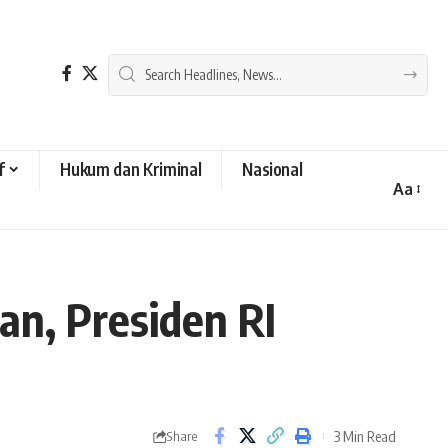
f
Hukum dan Kriminal
Nasional
Aa
Font
Resizer
an, Presiden RI
3 Min Read
Share