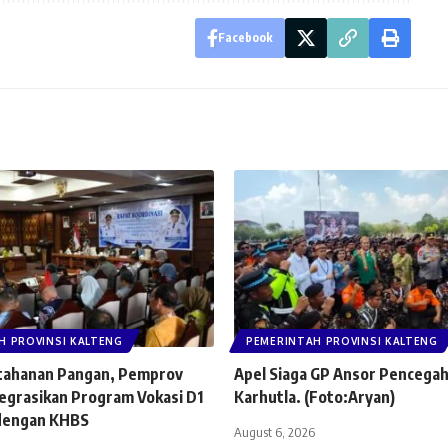
Facebook
H PROVINSI KALTENG
PEMERINTAH PROVINSI KALTENG
tahanan Pangan, Pemprov
Apel Siaga GP Ansor Pencega
tegrasikan Program Vokasi D1
Karhutla. (Foto:Aryan)
dengan KHBS
August 6, 2026