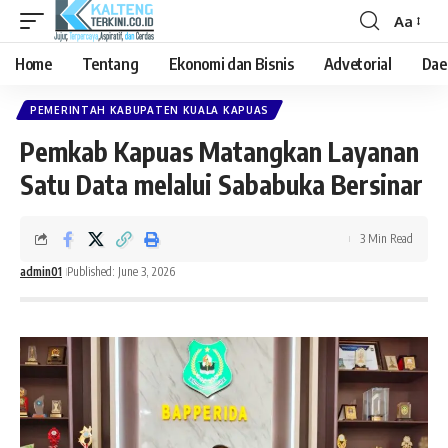
Aa
Font
Resizer
Home
Tentang
Ekonomi dan Bisnis
Advetorial
Dae
PEMERINTAH KABUPATEN KUALA KAPUAS
Pemkab Kapuas Matangkan Layanan
Satu Data melalui Sababuka Bersinar
3 Min Read
admin01
Published: June 3, 2026