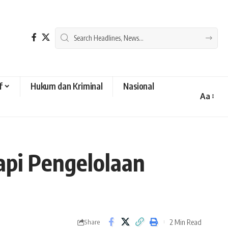
f
Hukum dan Kriminal
Nasional
Aa
Font
Resizer
api Pengelolaan
2 Min Read
Share