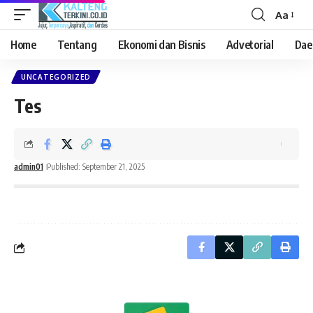
Aa
Font
Resizer
Home
Tentang
Ekonomi dan Bisnis
Advetorial
Dae
UNCATEGORIZED
Tes
admin01
Published: September 21, 2025