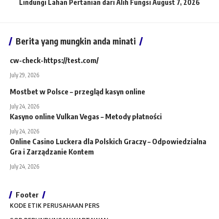
Lindungi Lahan Pertanian dari Alih Fungsi
August 7, 2026
Berita yang mungkin anda minati
cw-check-https://test.com/
July 29, 2026
Mostbet w Polsce – przegląd kasyn online
July 24, 2026
Kasyno online Vulkan Vegas – Metody płatności
July 24, 2026
Online Casino Luckera dla Polskich Graczy – Odpowiedzialna
Gra i Zarządzanie Kontem
July 24, 2026
Footer
KODE ETIK PERUSAHAAN PERS