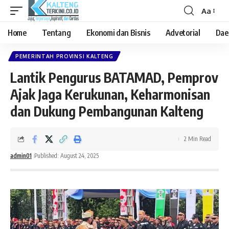
Aa
Font
Resizer
Home
Tentang
Ekonomi dan Bisnis
Advetorial
Dae
PEMERINTAH PROVINSI KALTENG
Lantik Pengurus BATAMAD, Pemprov
Ajak Jaga Kerukunan, Keharmonisan
dan Dukung Pembangunan Kalteng
2 Min Read
admin01
Published: August 24, 2025