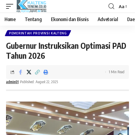
Aa
Font
Resizer
Home
Tentang
Ekonomi dan Bisnis
Advetorial
Dae
PEMERINTAH PROVINSI KALTENG
Gubernur Instruksikan Optimasi PAD
Tahun 2026
1 Min Read
admin01
Published: August 22, 2025