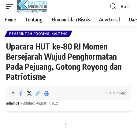
Aa
Font
Resizer
Home
Tentang
Ekonomi dan Bisnis
Advetorial
Dae
PEMERINTAH PROVINSI KALTENG
Upacara HUT ke-80 RI Momen
Bersejarah Wujud Penghormatan
Pada Pejuang, Gotong Royong dan
Patriotisme
4 Min Read
admin01
Published: August 17, 2025