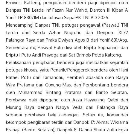
Provinsi Kalteng, pengibaran bendera pagi dipimpin oleh
Danpas TNI Letda Inf Fazan Nur Wahid, Danton III Kipan A
Yonif TP 830/IM dan lulusan Sepa PK TNI AD 2025.
Mendampingi Danpas TNI, petugas pengawal (Paswal) TNI
terdiri dari Serda Azhar Nugroho dari Denpom XII/2
Palangka Raya dan Praka Dwiyan Agus B dari Yonif 631/Atg.
Sementara itu, Paswal Polri diisi oleh Briptu Supriannur dan
Briptu I Putu Andi Prayoga dari Sat Brimob Polda Kalteng.
Pelaksanaan pengibaran bendera juga melibatkan sejumlah
petugas khusus, yaitu Penarik/Penggerek bendera oleh Hani
Rafael Potu dari Lamandau, Pemberi aba-aba oleh Rasya
Wira Pratama dari Gunung Mas, dan Pembentang bendera
oleh Muhammad Bintang Pratama dari Barito Selatan.
Pembawa baki dipegang oleh Azza Hayyuning Qalbi dari
Murung Raya dengan Nabya Vella dari Palangka Raya
sebagai pembawa baki cadangan. Selain itu, komandan
kelompok pengibaran terdiri dari Danpok 17: Akmal Wikrama
Pranaja (Barito Selatan), Danpok 8: Darina Shafa Zulfa Egza