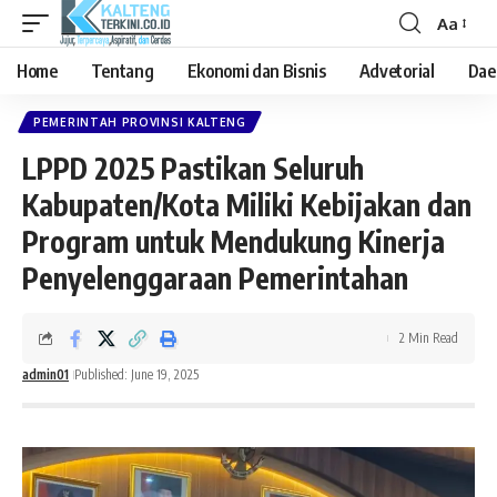
Aa
Font
Resizer
Home
Tentang
Ekonomi dan Bisnis
Advetorial
Dae
PEMERINTAH PROVINSI KALTENG
LPPD 2025 Pastikan Seluruh
Kabupaten/Kota Miliki Kebijakan dan
Program untuk Mendukung Kinerja
Penyelenggaraan Pemerintahan
2 Min Read
admin01
Published: June 19, 2025