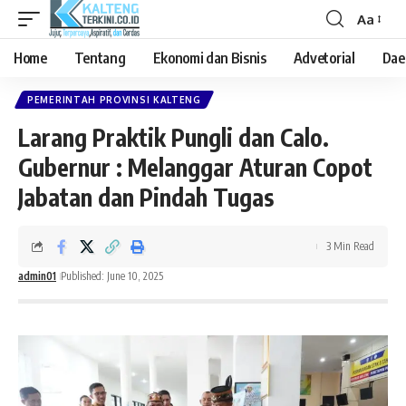
Aa
Font
Resizer
Home
Tentang
Ekonomi dan Bisnis
Advetorial
Dae
PEMERINTAH PROVINSI KALTENG
Larang Praktik Pungli dan Calo.
Gubernur : Melanggar Aturan Copot
Jabatan dan Pindah Tugas
3 Min Read
admin01
Published: June 10, 2025