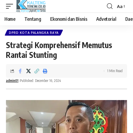
Aa
Font
Resizer
Home
Tentang
Ekonomi dan Bisnis
Advetorial
Dae
DPRD KOTA PALANGKA RAYA
Strategi Komprehensif Memutus
Rantai Stunting
1 Min Read
admin01
Published: December 16, 2024