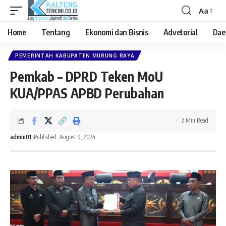
Aa
Font
Resizer
Home
Tentang
Ekonomi dan Bisnis
Advetorial
Dae
PEMERINTAH KABUPATEN MURUNG RAYA
Pemkab – DPRD Teken MoU
KUA/PPAS APBD Perubahan
2 Min Read
admin01
Published: August 9, 2024