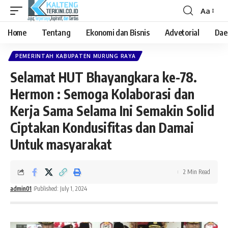
Aa
Font
Resizer
Home
Tentang
Ekonomi dan Bisnis
Advetorial
Dae
PEMERINTAH KABUPATEN MURUNG RAYA
Selamat HUT Bhayangkara ke-78.
Hermon : Semoga Kolaborasi dan
Kerja Sama Selama Ini Semakin Solid
Ciptakan Kondusifitas dan Damai
Untuk masyarakat
2 Min Read
admin01
Published: July 1, 2024