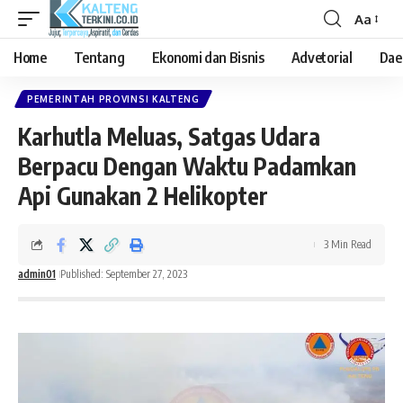
Aa
Font
Resizer
Home
Tentang
Ekonomi dan Bisnis
Advetorial
Dae
PEMERINTAH PROVINSI KALTENG
Karhutla Meluas, Satgas Udara
Berpacu Dengan Waktu Padamkan
Api Gunakan 2 Helikopter
3 Min Read
admin01
Published: September 27, 2023