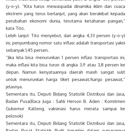
(y-o-y). “Kita harus mewaspadai dinamika iklim dan cuaca
ekstrem yang terus berlanjut, yang akan berakibat kepada
perubahan ekonomi dunia, terutama ketahanan pangan,”
kata Tito.
Lebih lanjut Tito menyebut, dari angka 4,33 persen (y-o-y)
ini, penyumbang nomor satu inflasi adalah transportasi yakni
sebanyak 1,45 persen.
“Jika kita bisa menurunkan 1 persen inflasi transportasi ini,
maka inflasi kita bisa turun di angka 3,9 atau 3,8 persen ke
depan. Namun kenyataannya daerah masih sangat sulit
untuk menurunkan harga tiket pesawat/kargo pesawat,”
jelasnya.
Sementara itu, Deputi Bidang Statistik Distribusi dan Jasa,
Badan Pusa(Baca Juga : Sahli Herson B. Aden : Komitmen
Gubernur Kalteng, vaksinasi harus merata sampai ke
pelosok)
Sementara itu, Deputi Bidang Statistik Distribusi dan Jasa,
Badan Pusat Statistik Pudji Ismartini dalam paparannya