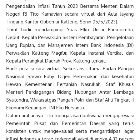
Pengendalian Inflasi Tahun 2023 Bersama Menteri Dalam
Negeri RI Tito Karnavian secara virtual dari Aula Jayang
Tingang Kantor Gubernur Kalteng, Senin (15/5/2023).
Turut hadir mendampingi Yuas Elko, Unsur Forkopimda,
Deputi Kepala Perwakilan Sistem Pembayaran, Pengelolaan
Uang Rupiah, dan Manajemen Intern Bank Indonesia (BI)
Perwakilan Kalteng Magfur, Kepala Instansi Vertikal dan
Kepala Perangkat Daerah Prov. Kalteng terkait.
Hadir pula secara virtual, Sekretaris Utama Badan Pangan
Nasional Sarwo Edhy, Dirjen Peternakan dan kesehatan
Hewan Kementerian Pertanian Nasrullah, Staf Khusus
Menteri Perdagangan Bidang Hubungan Antar Lembaga
Syailendra, Wakasatgas Pangan Polri, dan Staf Ahli Tingkat II
Ekonomi Keuangan TNI Eko Nursanto.
Dalam arahannya Tito mengatakan bahwa ia mengapresiasi
Pemerintah Pusat dan Pemerintah Daerah yang terus
konsisten untuk mengevaluasi serta mengantisipasi agar
inflasi Indonesia tetap terkendali yakni di angka 4,33 persen