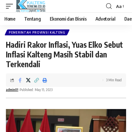
Aa
Font
Resizer
Home
Tentang
Ekonomi dan Bisnis
Advetorial
Dae
PEMERINTAH PROVINSI KALTENG
Hadiri Rakor Inflasi, Yuas Elko Sebut
Inflasi Kalteng Masih Stabil dan
Terkendali
3 Min Read
admin01
Published: May 15, 2023