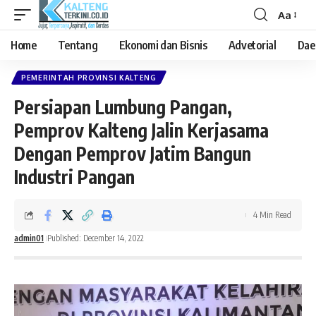
Aa
Font
Resizer
Home
Tentang
Ekonomi dan Bisnis
Advetorial
Dae
PEMERINTAH PROVINSI KALTENG
Persiapan Lumbung Pangan,
Pemprov Kalteng Jalin Kerjasama
Dengan Pemprov Jatim Bangun
Industri Pangan
4 Min Read
admin01
Published: December 14, 2022