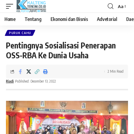
Aa
Font
Resizer
Home
Tentang
Ekonomi dan Bisnis
Advetorial
Dae
PURUK CAHU
Pentingnya Sosialisasi Penerapan
OSS-RBA Ke Dunia Usaha
2 Min Read
Riadi
Published: December 13, 2022