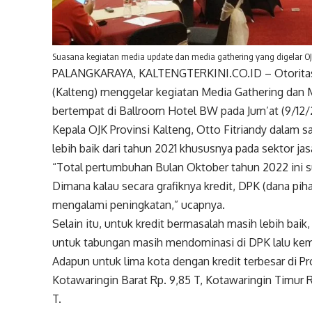
Suasana kegiatan media update dan media gathering yang digelar OJK
PALANGKARAYA, KALTENGTERKINI.CO.ID – Otoritas 
(Kalteng) menggelar kegiatan Media Gathering dan 
bertempat di Ballroom Hotel BW pada Jum’at (9/12/
Kepala OJK Provinsi Kalteng, Otto Fitriandy dala
lebih baik dari tahun 2021 khususnya pada sektor j
“Total pertumbuhan Bulan Oktober tahun 2022 ini sud
Dimana kalau secara grafiknya kredit, DPK (dana piha
mengalami peningkatan,” ucapnya.
Selain itu, untuk kredit bermasalah masih lebih baik
untuk tabungan masih mendominasi di DPK lalu kem
Adapun untuk lima kota dengan kredit terbesar di Pro
Kotawaringin Barat Rp. 9,85 T, Kotawaringin Timur R
T.