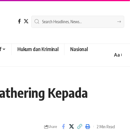
f
Hukum dan Kriminal
Nasional
Aa
Font
Resizer
Gathering Kepada
2 Min Read
Share