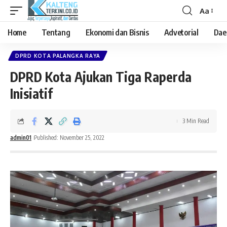
Aa
Font
Resizer
Home
Tentang
Ekonomi dan Bisnis
Advetorial
Dae
DPRD KOTA PALANGKA RAYA
DPRD Kota Ajukan Tiga Raperda
Inisiatif
3 Min Read
admin01
Published: November 25, 2022