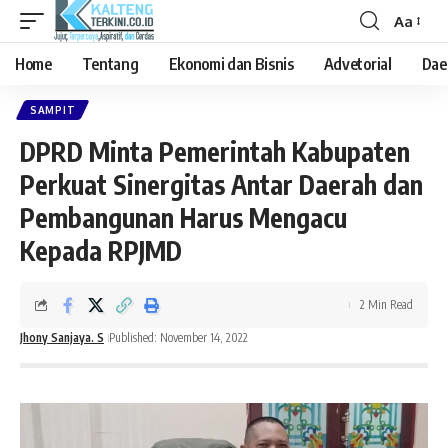
Aa
Font
Resizer
Home
Tentang
Ekonomi dan Bisnis
Advetorial
Dae
SAMPIT
DPRD Minta Pemerintah Kabupaten
Perkuat Sinergitas Antar Daerah dan
Pembangunan Harus Mengacu
Kepada RPJMD
2 Min Read
Jhony Sanjaya. S
Published: November 14, 2022