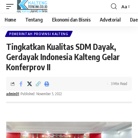
Aa
Font
Resizer
Home
Tentang
Ekonomi dan Bisnis
Advetorial
Dae
PEMERINTAH PROVINSI KALTENG
Tingkatkan Kualitas SDM Dayak,
Gerdayak Indonesia Kalteng Gelar
Konferprov II
3 Min Read
admin01
Published: November 5, 2022