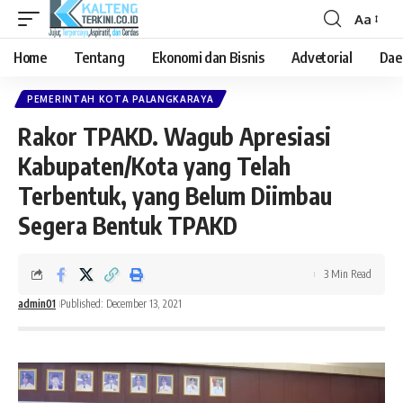
Aa
Font
Resizer
Home
Tentang
Ekonomi dan Bisnis
Advetorial
Dae
PEMERINTAH KOTA PALANGKARAYA
Rakor TPAKD. Wagub Apresiasi
Kabupaten/Kota yang Telah
Terbentuk, yang Belum Diimbau
Segera Bentuk TPAKD
3 Min Read
admin01
Published: December 13, 2021