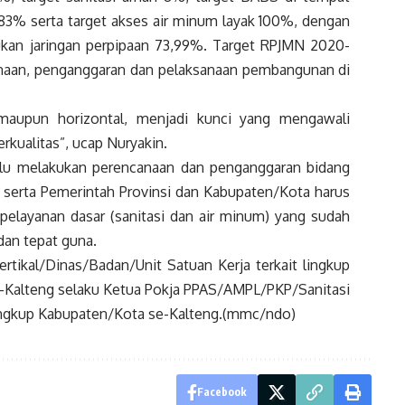
3% serta target akses air minum layak 100%, dengan
ukan jaringan perpipaan 73,99%. Target RPJMN 2020-
canaan, penganggaran dan pelaksanaan pembangunan di
 maupun horizontal, menjadi kunci yang mengawali
kualitas”, ucap Nuryakin.
lu melakukan perencanaan dan penganggaran bidang
s serta Pemerintah Provinsi dan Kabupaten/Kota harus
pelayanan dasar (sanitasi dan air minum) yang sudah
dan tepat guna.
vertikal/Dinas/Badan/Unit Satuan Kerja terkait lingkup
e-Kalteng selaku Ketua Pokja PPAS/AMPL/PKP/Sanitasi
 lingkup Kabupaten/Kota se-Kalteng.(mmc/ndo)
Facebook