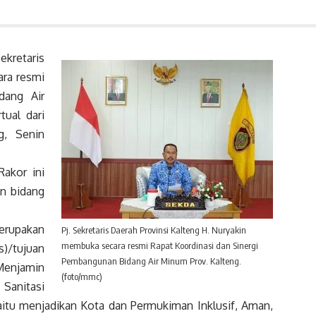
kretaris
ara resmi
dang Air
tual dari
g, Senin
akor ini
n bidang
erupakan
Pj. Sekretaris Daerah Provinsi Kalteng H. Nuryakin
membuka secara resmi Rapat Koordinasi dan Sinergi
)/tujuan
Pembangunan Bidang Air Minum Prov. Kalteng.
 Menjamin
(foto/mmc)
 Sanitasi
yaitu menjadikan Kota dan Permukiman Inklusif, Aman,