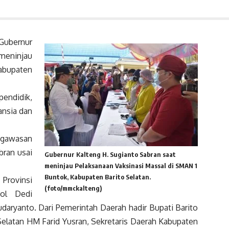
ubernur
eninjau
Kabupaten
pendidik,
ansia dan
ngawasan
bran usai
Gubernur Kalteng H. Sugianto Sabran saat
meninjau Pelaksanaan Vaksinasi Massal di SMAN 1
Buntok, Kabupaten Barito Selatan.
Provinsi
(foto/mmckalteng)
Pol Dedi
aryanto. Dari Pemerintah Daerah hadir Bupati Barito
elatan HM Farid Yusran, Sekretaris Daerah Kabupaten