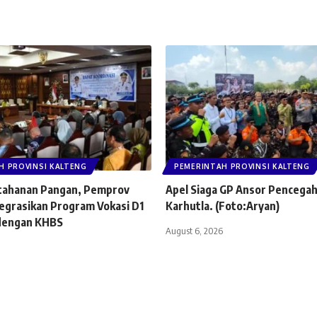
H PROVINSI KALTENG
PEMERINTAH PROVINSI KALTENG
tahanan Pangan, Pemprov
Apel Siaga GP Ansor Pencega
tegrasikan Program Vokasi D1
Karhutla. (Foto:Aryan)
dengan KHBS
August 6, 2026