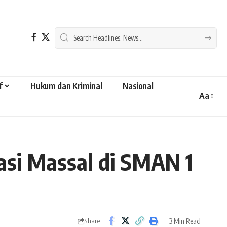
f
Hukum dan Kriminal
Nasional
Aa
Font
Resizer
asi Massal di SMAN 1
3 Min Read
Share