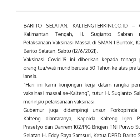
BARITO SELATAN, KALTENGTERKINI.CO.ID – G
Kalimantan Tengah, H. Sugianto Sabran m
Pelaksanaan Vaksinasi Massal di SMAN 1 Buntok, 
Barito Selatan, Sabtu (12/6/2021).
Vaksinasi Covid-19 ini diberikan kepada tenaga 
orang tua/wali murid berusia 50 Tahun ke atas pra l
lansia.
“Hari ini kami kunjungan kerja dalam rangka pe
vaksinasi massal se-Kalteng”, tutur H. Sugianto Sa
meninjau pelaksanaan vaksinasi.
Gubernur juga didampingi unsur Forkopimda 
Kalteng diantaranya, Kapolda Kalteng Irjen 
Prasetyo dan Danrem 102/PJG Brigjen TNI Purwo Sud
Selatan H. Eddy Raya Samsuri, Ketua DPRD Barito S