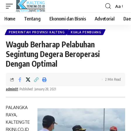
Aa
Font
Resizer
Home
Tentang
Ekonomi dan Bisnis
Advetorial
Dae
PEMERINTAH PROVINSI KALTENG
KUALA PEMBUANG
Wagub Berharap Pelabuhan
Segintung Degera Beroperasi
Dengan Optimal
2 Min Read
admin01
Published: January 28, 2021
PALANGKA
RAYA,
KALTENGTE
RKINI.CO.ID