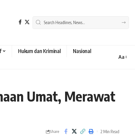
f
Hukum dan Kriminal
Nasional
Aa
Font
Resizer
amaan Umat, Merawat
2 Min Read
Share