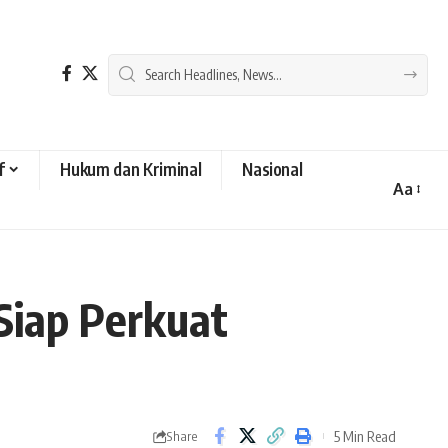
f
Hukum dan Kriminal
Nasional
Aa
Font
Resizer
iap Perkuat
5 Min Read
Share