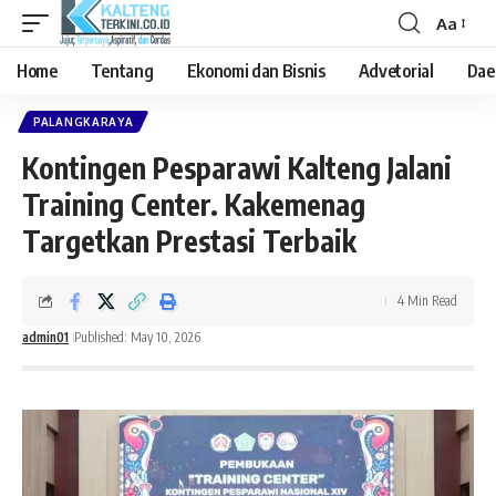
Aa
Font
Resizer
Home
Tentang
Ekonomi dan Bisnis
Advetorial
Dae
PALANGKARAYA
Kontingen Pesparawi Kalteng Jalani
Training Center. Kakemenag
Targetkan Prestasi Terbaik
4 Min Read
admin01
Published: May 10, 2026