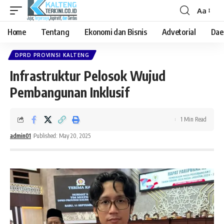
Aa
Font
Resizer
Home
Tentang
Ekonomi dan Bisnis
Advetorial
Dae
DPRD PROVINSI KALTENG
Infrastruktur Pelosok Wujud
Pembangunan Inklusif
1 Min Read
admin01
Published: May 20, 2025