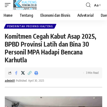
Aa
Font
Resizer
Home
Tentang
Ekonomi dan Bisnis
Advetorial
Dae
PEMERINTAH PROVINSI KALTENG
Komitmen Cegah Kabut Asap 2025,
BPBD Provinsi Latih dan Bina 30
Personil MPA Hadapi Bencana
Karhutla
3 Min Read
admin01
Published: April 30, 2025