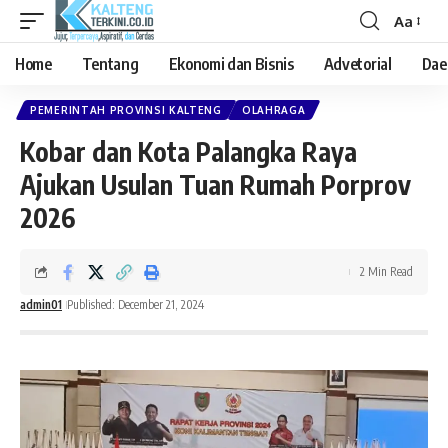
Aa
Font
Resizer
Home
Tentang
Ekonomi dan Bisnis
Advetorial
Dae
PEMERINTAH PROVINSI KALTENG
OLAHRAGA
Kobar dan Kota Palangka Raya
Ajukan Usulan Tuan Rumah Porprov
2026
2 Min Read
admin01
Published: December 21, 2024