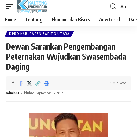
Aa
Font
Resizer
Home
Tentang
Ekonomi dan Bisnis
Advetorial
Dae
DPRD KABUPATEN BARITO UTARA
Dewan Sarankan Pengembangan
Peternakan Wujudkan Swasembada
Daging
1 Min Read
admin01
Published: September 15, 2024