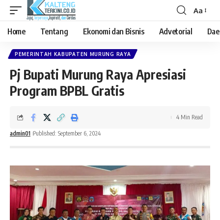
Aa
Font
Resizer
Home
Tentang
Ekonomi dan Bisnis
Advetorial
Dae
PEMERINTAH KABUPATEN MURUNG RAYA
Pj Bupati Murung Raya Apresiasi
Program BPBL Gratis
4 Min Read
admin01
Published: September 6, 2024