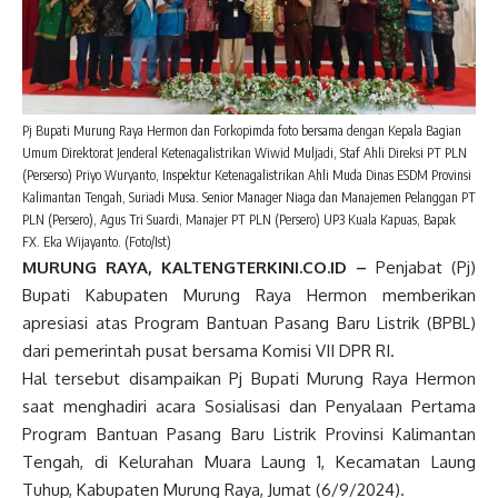
Pj Bupati Murung Raya Hermon dan Forkopimda foto bersama dengan Kepala Bagian
Umum Direktorat Jenderal Ketenagalistrikan Wiwid Muljadi, Staf Ahli Direksi PT PLN
(Perserso) Priyo Wuryanto, Inspektur Ketenagalistrikan Ahli Muda Dinas ESDM Provinsi
Kalimantan Tengah, Suriadi Musa. Senior Manager Niaga dan Manajemen Pelanggan PT
PLN (Persero), Agus Tri Suardi, Manajer PT PLN (Persero) UP3 Kuala Kapuas, Bapak
FX. Eka Wijayanto. (Foto/Ist)
MURUNG RAYA
, KALTENGTERKINI.CO.ID –
Penjabat (Pj)
Bupati Kabupaten Murung Raya Hermon memberikan
apresiasi atas Program Bantuan Pasang Baru Listrik (BPBL)
dari pemerintah pusat bersama Komisi VII DPR RI.
Hal tersebut disampaikan Pj Bupati Murung Raya Hermon
saat menghadiri acara Sosialisasi dan Penyalaan Pertama
Program Bantuan Pasang Baru Listrik Provinsi Kalimantan
Tengah, di Kelurahan Muara Laung 1, Kecamatan Laung
Tuhup, Kabupaten Murung Raya, Jumat (6/9/2024).