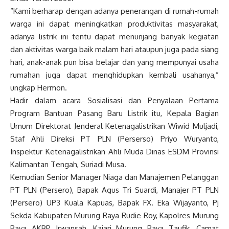
“Kami berharap dengan adanya penerangan di rumah-rumah
warga ini dapat meningkatkan produktivitas masyarakat,
adanya listrik ini tentu dapat menunjang banyak kegiatan
dan aktivitas warga baik malam hari ataupun juga pada siang
hari, anak-anak pun bisa belajar dan yang mempunyai usaha
rumahan juga dapat menghidupkan kembali usahanya,”
ungkap Hermon.
Hadir dalam acara Sosialisasi dan Penyalaan Pertama
Program Bantuan Pasang Baru Listrik itu, Kepala Bagian
Umum Direktorat Jenderal Ketenagalistrikan Wiwid Muljadi,
Staf Ahli Direksi PT PLN (Perserso) Priyo Wuryanto,
Inspektur Ketenagalistrikan Ahli Muda Dinas ESDM Provinsi
Kalimantan Tengah, Suriadi Musa.
Kemudian Senior Manager Niaga dan Manajemen Pelanggan
PT PLN (Persero), Bapak Agus Tri Suardi, Manajer PT PLN
(Persero) UP3 Kuala Kapuas, Bapak FX. Eka Wijayanto, Pj
Sekda Kabupaten Murung Raya Rudie Roy, Kapolres Murung
Raya AKBP Irwansah, Kajari Murung Raya Taufik, Camat