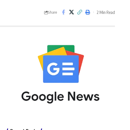
2 Min Read
Share