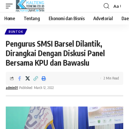
Aa
Font
Resizer
Home
Tentang
Ekonomi dan Bisnis
Advetorial
Dae
BUNTOK
Pengurus SMSI Barsel Dilantik,
Dirangkai Dengan Diskusi Panel
Bersama KPU dan Bawaslu
2 Min Read
admin01
Published: March 12, 2022