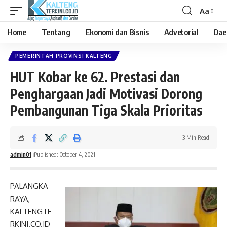
Aa
Font
Resizer
Home
Tentang
Ekonomi dan Bisnis
Advetorial
Dae
PEMERINTAH PROVINSI KALTENG
HUT Kobar ke 62. Prestasi dan
Penghargaan Jadi Motivasi Dorong
Pembangunan Tiga Skala Prioritas
3 Min Read
admin01
Published: October 4, 2021
PALANGKA
RAYA,
KALTENGTE
RKINI.CO.ID