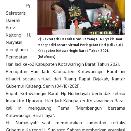
– Pj.
Sekretaris
Daerah
Prov.
Kalteng H.
Pj. Sekretaris Daerah Prov. Kalteng H. Nuryakin saat
Nuryakin
menghadiri secara virtual Peringatan Hari Jadi ke-62
menghadiri
Kabupaten Kotawaringin Barat Tahun 2021.
Peringatan
(foto/mmc)
Hari Jadi ke-62 Kabupaten Kotawaringin Barat Tahun 2021.
Peringatan Hari Jadi Kabupaten Kotawaringin Barat ini
dihadiri secara virtual dari Ruang Rapat Bajakah, Kantor
Gubernur Kalteng, Senin (04/10/2021).
Bupati Kotawaringin Barat Hj. Nurhidayah bertindak selaku
Inspektur Upacara. Hari Jadi Kabupaten Kotawaringin Barat
kali ini mengusung Tema “Membangun bersama
Kotawaringin Barat Jaya”.
Hj. Nurhidayah saat membacakan sambutan tertulis
Gubernur Kalteng H. Sugianto Sabran memberikan apresiasi