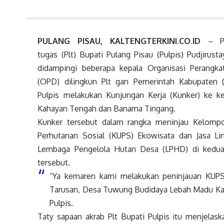
PULANG PISAU, KALTENGTERKINI.CO.ID
– Pe
tugas (Plt) Bupati Pulang Pisau (Pulpis) Pudjirust
didampingi beberapa kepala Organisasi Perangka
(OPD) dilingkun Plt gan Pemerintah Kabupaten 
Pulpis melakukan Kunjungan Kerja (Kunker) ke k
Kahayan Tengah dan Banama Tingang.
Kunker tersebut dalam rangka meninjau Kelomp
Perhutanan Sosial (KUPS) Ekowisata dan Jasa Li
Lembaga Pengelola Hutan Desa (LPHD) di kedua
tersebut.
“Ya kemaren kami melakukan peninjauan KUP
Tarusan, Desa Tuwung Budidaya Lebah Madu Kalu
Pulpis.
Taty sapaan akrab Plt Bupati Pulpis itu menjelas