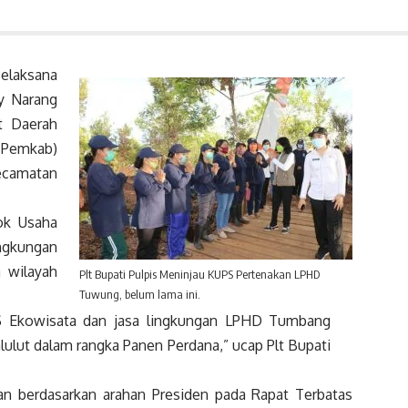
laksana
ay Narang
t Daerah
(Pemkab)
ecamatan
ok Usaha
ngkungan
 wilayah
Plt Bupati Pulpis Meninjau KUPS Pertenakan LPHD
Tuwung, belum lama ini.
S Ekowisata dan jasa lingkungan LPHD Tumbang
lut dalam rangka Panen Perdana,” ucap Plt Bupati
kan berdasarkan arahan Presiden pada Rapat Terbatas