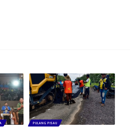
A
PULANG PISAU