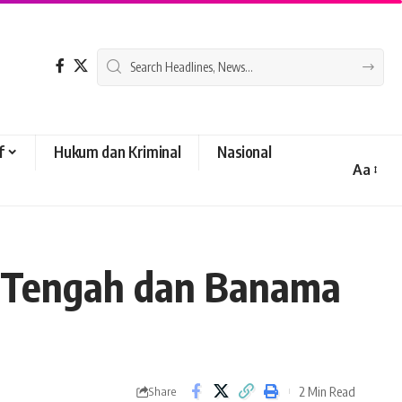
f
Hukum dan Kriminal
Nasional
Aa
Font
Resizer
n Tengah dan Banama
2 Min Read
Share