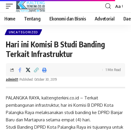
Aa
Font
Resizer
Home
Tentang
Ekonomi dan Bisnis
Advetorial
Dae
UNCATEGORIZED
Hari ini Komisi B Studi Banding
Terkait Infrastruktur
1 Min Read
admin01
Published: October 30, 2019
PALANGKA RAYA, kaltengterkini.co.id – Terkait
pembangunan infrastruktur, har ini Komisi B DPRD Kota
Palangka Raya melaksanakan studi banding ke DPRD Banjar
Baru dan Martapura selama empat (4) hari.
Studi Banding DPRD Kota Palangka Raya ini tujuannya untuk