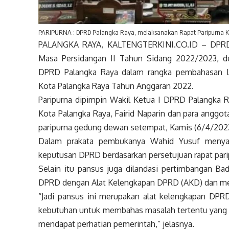
PARIPURNA : DPRD Palangka Raya, melaksanakan Rapat Paripurna Ke-
PALANGKA RAYA, KALTENGTERKINI.CO.ID – DPRD P
Masa Persidangan II Tahun Sidang 2022/2023, d
DPRD Palangka Raya dalam rangka pembahasan La
Kota Palangka Raya Tahun Anggaran 2022.
Paripurna dipimpin Wakil Ketua I DPRD Palangka Ra
Kota Palangka Raya, Fairid Naparin dan para anggot
paripurna gedung dewan setempat, Kamis (6/4/2023
Dalam prakata pembukanya Wahid Yusuf menyam
keputusan DPRD berdasarkan persetujuan rapat pari
Selain itu pansus juga dilandasi pertimbangan Ba
DPRD dengan Alat Kelengkapan DPRD (AKD) dan me
“Jadi pansus ini merupakan alat kelengkapan DPRD
kebutuhan untuk membahas masalah tertentu yang b
mendapat perhatian pemerintah,” jelasnya.