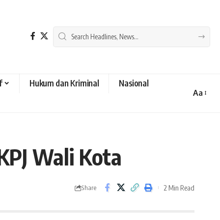
f
Hukum dan Kriminal
Nasional
Aa
Font
Resizer
KPJ Wali Kota
2 Min Read
Share