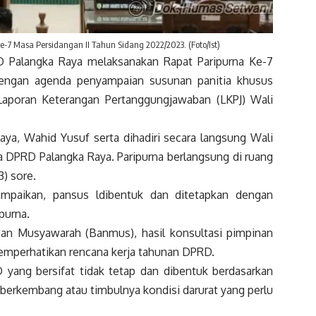
7 Masa Persidangan II Tahun Sidang 2022/2023. (Foto/Ist)
alangka Raya melaksanakan Rapat Paripurna Ke-7
engan agenda penyampaian susunan panitia khusus
poran Keterangan Pertanggungjawaban (LKPJ) Wali
ya, Wahid Yusuf serta dihadiri secara langsung Wali
a DPRD Palangka Raya. Paripurna berlangsung di ruang
) sore.
paikan, pansus ldibentuk dan ditetapkan dengan
purna.
dan Musyawarah (Banmus), hasil konsultasi pimpinan
mperhatikan rencana kerja tahunan DPRD.
 yang bersifat tidak tetap dan dibentuk berdasarkan
erkembang atau timbulnya kondisi darurat yang perlu