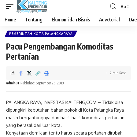
Aa
Font
Resizer
Home
Tentang
Ekonomi dan Bisnis
Advetorial
Dae
PEMERINTAH KOTA PALANGKARAYA
Pacu Pengembangan Komoditas
Pertanian
2 Min Read
admin01
Published: September 26, 2019
PALANGKA RAYA, INVESTASIKALTENG,COM – Tidak bisa
dipungkiri, kebutuhan bahan pokok di Kota Palangka Raya
masih bergantungnya dari hasil-hasil komoditas pertanian
yang berasal dari luar kota.
Kenyataan demikian tentu harus secara perlahan dirubah,